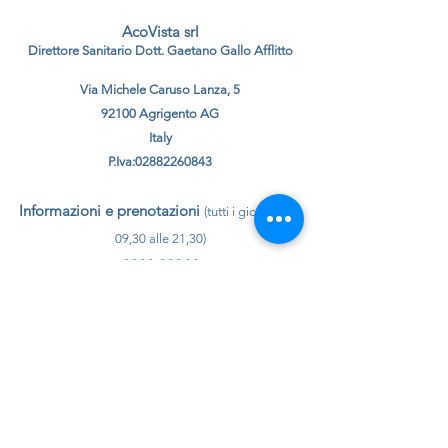
AcoVista srl
Direttore Sanitario Dott. Gaetano Gallo Afflitto
Via Michele Caruso Lanza, 5
92100 Agrigento AG
Italy
P.Iva:
02882260843
Informazioni e prenotazioni
(tutti i giorni dalle
09,30 alle 21,30)
0922 22044
Per emergenze
340 85 69 794
info@acovista.it
Mappa del sito
Home